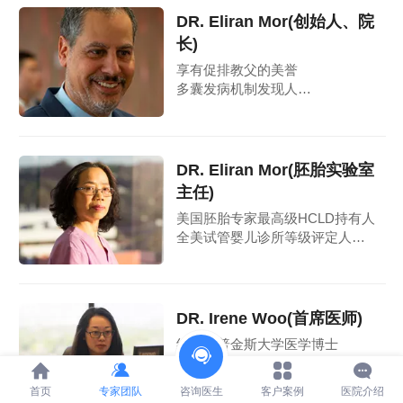
DR. Eliran Mor(创始人、院
长)
享有促排教父的美誉
多囊发病机制发现人
辅助生殖及妇产专家认证
DR. Eliran Mor(胚胎实验室
主任)
美国胚胎专家最高级HCLD持有人
全美试管婴儿诊所等级评定人
医学与自然科学双料博士
DR. Irene Woo(首席医师)
约翰霍普金斯大学医学博士
早产因子、卵巢早衰因子重要发现
人
专家团队
首页
咨询医生
客户案例
医院介绍
世界通用IVF教材主编之一